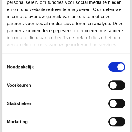
personaliseren, om functies voor social media te bieden
Tongelre beschikt over alle benodigde dagelijkse
en om ons websiteverkeer te analyseren. Ook delen we
voorzieningen. De Tongelresestraat is de levendige ader
informatie over uw gebruik van onze site met onze
van de wijk, met diverse winkels en supermarkten. Ook
partners voor social media, adverteren en analyse. Deze
zijn er verschillende basisscholen en sportverenigingen
partners kunnen deze gegevens combineren met andere
te vinden. De ligging ten opzichte van het stadscentrum
informatie die u aan ze heeft verstrekt of die ze hebben
is ideaal. Met de fiets bent u binnen tien minuten in het
verzameld op basis van uw gebruik van hun services.
hart van Eindhoven. Ook de Technische Universiteit
Eindhoven (TU/e) en de uitvalswegen zijn zeer goed
Toestemmingsselectie
bereikbaar.
Noodzakelijk
Ontdek het unieke karakter van Tongelre
Voorkeuren
Tongelre is een stadsdeel met twee gezichten: een rijk
industrieel verleden en een prachtige, groene toekomst.
Statistieken
De combinatie van karakteristieke woningen, uitgestrekte
natuur en een centrale ligging maakt het een zeer
Marketing
aantrekkelijke plek om te wonen. Bent u nieuwsgierig
geworden naar de mogelijkheden in dit boeiende