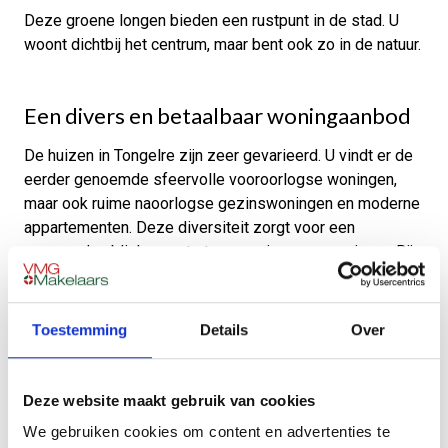
Deze groene longen bieden een rustpunt in de stad. U
woont dichtbij het centrum, maar bent ook zo in de natuur.
Een divers en betaalbaar woningaanbod
De huizen in Tongelre zijn zeer gevarieerd. U vindt er de
eerder genoemde sfeervolle vooroorlogse woningen,
maar ook ruime naoorlogse gezinswoningen en moderne
appartementen. Deze diversiteit zorgt voor een
gemengd publiek van starters, gezinnen en senioren. Bij
VMG Makelaars merken we dat de prijs-
kwaliteitverhouding in Tongelre zeer gunstig is. U krijgt
hier vaak meer huis voor uw geld dan in andere delen van
Toestemming
Details
Over
de stad. Dit biedt uitstekende kansen voor
woningzoekenden.
Deze website maakt gebruik van cookies
We gebruiken cookies om content en advertenties te
Voorzieningen en de ligging