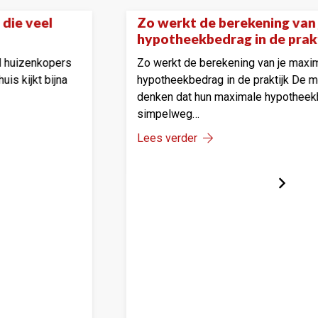
 werkt de berekening van je maximale
W
Onze tips
potheekbedrag in de praktijk
zi
 werkt de berekening van je maximale
Wa
potheekbedrag in de praktijk De meeste mensen
re
nken dat hun maximale hypotheekbedrag
va
mpelweg…
Le
es verder