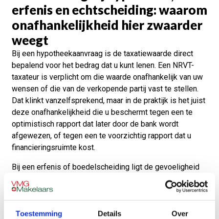
erfenis en echtscheiding: waarom
onafhankelijkheid hier zwaarder
weegt
Bij een hypotheekaanvraag is de taxatiewaarde direct
bepalend voor het bedrag dat u kunt lenen. Een NRVT-
taxateur is verplicht om die waarde onafhankelijk van uw
wensen of die van de verkopende partij vast te stellen.
Dat klinkt vanzelfsprekend, maar in de praktijk is het juist
deze onafhankelijkheid die u beschermt tegen een te
optimistisch rapport dat later door de bank wordt
afgewezen, of tegen een te voorzichtig rapport dat u
financieringsruimte kost.
Bij een erfenis of boedelscheiding ligt de gevoeligheid
ergens anders. Hier gaat het niet om één partij die wil
lenen, maar om meerdere erfgenamen die een eerlijke
verdeling nodig hebben. Een rapport van een
Toestemming
Details
Over
geregistreerde taxateur is voor alle partijen, inclusief de