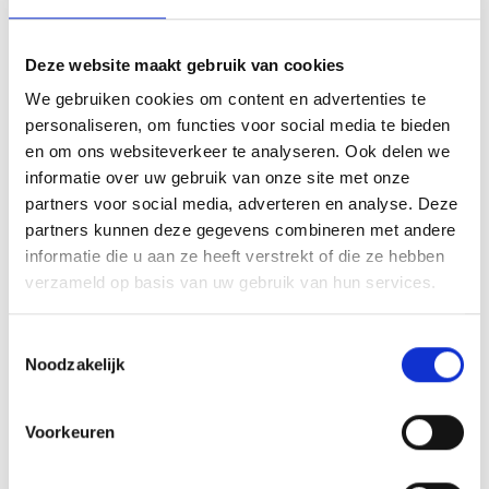
belastingdienst, gelijk controleerbaar. Dat voorkomt
discussie achteraf over de vraag of de waardebepaling
Deze website maakt gebruik van cookies
wel neutraal is uitgevoerd, iets dat bij een niet-
gecertificeerde schatting veel sneller ter discussie kan
We gebruiken cookies om content en advertenties te
komen te staan.
personaliseren, om functies voor social media te bieden
en om ons websiteverkeer te analyseren. Ook delen we
Bij een echtscheiding speelt vergelijkbare gevoeligheid.
informatie over uw gebruik van onze site met onze
Beide partijen hebben belang bij de uitkomst, en juist dan
partners voor social media, adverteren en analyse. Deze
is het belangrijk dat de taxateur geen enkele band heeft
partners kunnen deze gegevens combineren met andere
met een van beide partijen en volgens een vaste,
informatie die u aan ze heeft verstrekt of die ze hebben
toetsbare methodiek werkt. De tuchtrechtelijke
verzameld op basis van uw gebruik van hun services.
verantwoording die bij NRVT-registratie hoort, geeft u als
opdrachtgever een stok achter de deur als een van de
Toestemmingsselectie
partijen het rapport later toch wil aanvechten.
Noodzakelijk
Wat er misgaat zonder deze
Voorkeuren
registratie
Zonder NRVT-registratie ontbreekt er een onafhankelijk