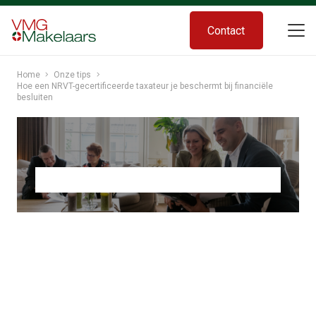
Contact
Home
Onze tips
Hoe een NRVT-gecertificeerde taxateur je beschermt bij financiële
besluiten