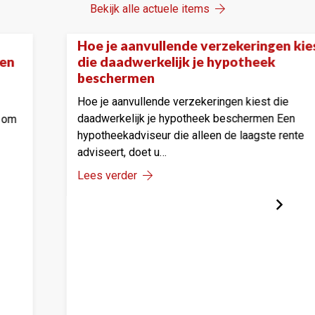
Bekijk alle actuele items
 verzekeringen kiest
Dit zijn de verborg
Onze tips
je hypotheek
huizenkopers ove
Dit zijn de verborgen k
ekeringen kiest die
overrompelen Bij het kop
heek beschermen Een
iedereen eerst naar…
lleen de laagste rente
Lees verder