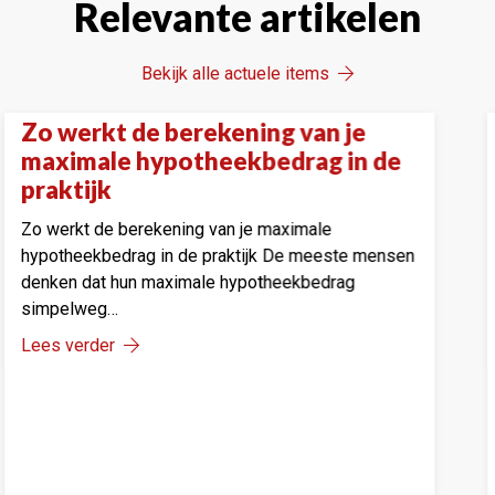
Relevante artikelen
Bekijk alle actuele items
m refinancieren verstandig
Hoe je 
ps
Onze tip
jn als de rentes dalen
moeili
hypot
efinancieren verstandig kan zijn als de
alen Als de hypotheekrente daalt, ontstaat
Hoe je als
een moment van twijfel:…
hypotheek
draait een
rder
lastig…
Lees verd