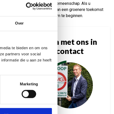
ieu, de eigenaren en de lokale gemeenschap. Als u
en ontdek hoe u kunt bijdragen aan een groenere toekomst
ngmarkt is een geweldige plek om te beginnen.
Over
Kom met ons in
 media te bieden en om ons
contact
ze partners voor social
nformatie die u aan ze heeft
Marketing