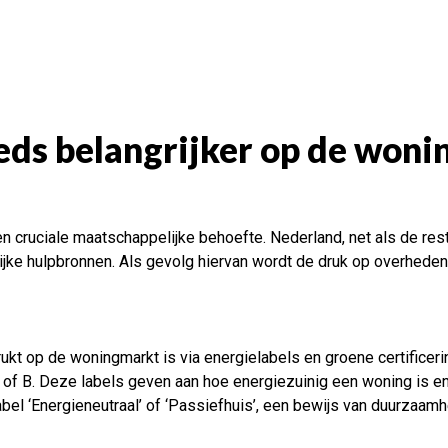
ds belangrijker op de won
 cruciale maatschappelijke behoefte. Nederland, net als de rest
uurlijke hulpbronnen. Als gevolg hiervan wordt de druk op overh
t op de woningmarkt is via energielabels en groene certificeri
 of B. Deze labels geven aan hoe energiezuinig een woning is e
label ‘Energieneutraal’ of ‘Passiefhuis’, een bewijs van duurzaa