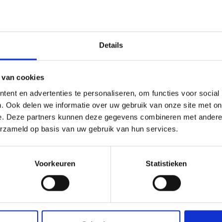
t, en terecht. Duurzame woningen bieden voordelen voor het mil
rstandig om de duurzame opties te overwegen.
Neem contact op
amen kunnen we de wereld een beetje groener maken, en de woni
Details
 van cookies
ent en advertenties te personaliseren, om functies voor social
. Ook delen we informatie over uw gebruik van onze site met on
e. Deze partners kunnen deze gegevens combineren met andere i
erzameld op basis van uw gebruik van hun services.
Voorkeuren
Statistieken