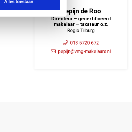
Alles toestaan
Pepijn de Roo
Directeur – gecertificeerd
makelaar – taxateur o.z.
Regio Tilburg
013 5720 672
pepijn@vmg-makelaars.nl