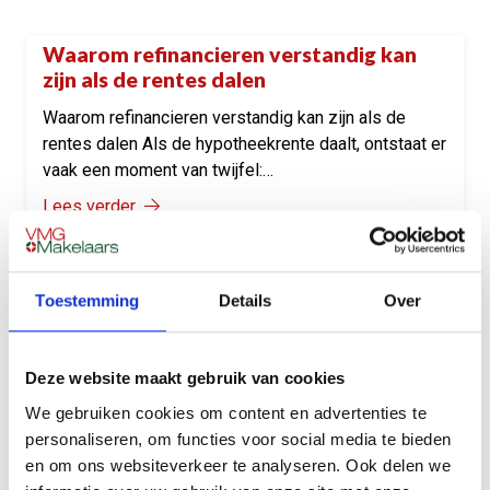
Waarom refinancieren verstandig kan
Onze tips
zijn als de rentes dalen
Waarom refinancieren verstandig kan zijn als de
rentes dalen Als de hypotheekrente daalt, ontstaat er
vaak een moment van twijfel:…
Lees verder
Toestemming
Details
Over
Hoe je als zelfstandige het moeilijkste
Onze tips
deel van hypotheekaanvragen aanpakt
Hoe je als zelfstandige het moeilijkste deel van
Deze website maakt gebruik van cookies
hypotheekaanvragen aanpakt Voor zelfstandigen
We gebruiken cookies om content en advertenties te
draait een hypotheekaanvraag vrijwel altijd om één
personaliseren, om functies voor social media te bieden
lastig…
en om ons websiteverkeer te analyseren. Ook delen we
Lees verder