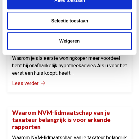
Alles toestaan
Lees verder
Selectie toestaan
Waarom je als eerste woningkoper meer
Onze tips
voordeel hebt bij onafhankelijk
Weigeren
hypotheekadvies
Waarom je als eerste woningkoper meer voordeel
hebt bij onafhankelijk hypotheekadvies Als u voor het
eerst een huis koopt, heeft…
Lees verder
Waarom NVM-lidmaatschap van je
Onze tips
taxateur belangrijk is voor erkende
rapporten
Waarom NVM-lidmaatschap van je taxateur belangrijk