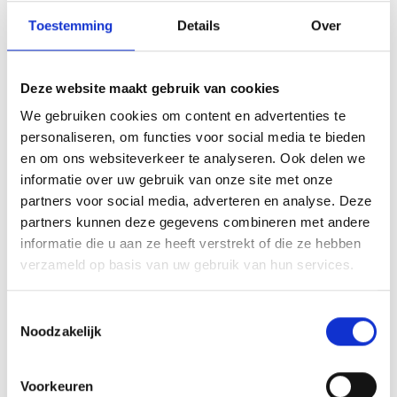
Tilburg
Toestemming
Details
Over
€ 495.000
Deze website maakt gebruik van cookies
We gebruiken cookies om content en advertenties te
Beschikbaar
personaliseren, om functies voor social media te bieden
en om ons websiteverkeer te analyseren. Ook delen we
informatie over uw gebruik van onze site met onze
partners voor social media, adverteren en analyse. Deze
partners kunnen deze gegevens combineren met andere
informatie die u aan ze heeft verstrekt of die ze hebben
verzameld op basis van uw gebruik van hun services.
Toestemmingsselectie
Noodzakelijk
Hendrik van Tulderstraat 58
Tilburg
€ 300.000
Voorkeuren