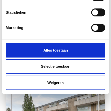
Statistieken
Tuurlijk kies je voor
Marketing
zekerheid bij VMG
Makelaars
Kennis van lokale markt
Alles toestaan
Op maat gemaakt verkoopplan
Onze expert ondervinden permanente
Selectie toestaan
educatie
Weigeren
Beschikbaar