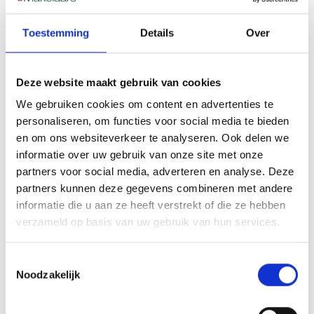
beschikkingen van de woning
Gegevens over verbouwingen of onderhoud rond
Toestemming
Details
Over
de overlijdensdatum
Informatie over de staat van verhuur, als de
woning niet leeg staat
Deze website maakt gebruik van cookies
We gebruiken cookies om content en advertenties te
Op basis daarvan stelt de taxateur een marktwaarde vast
personaliseren, om functies voor social media te bieden
die aansluit bij de situatie op dat specifieke moment, niet
en om ons websiteverkeer te analyseren. Ook delen we
bij de huidige markt. Dat onderscheid is precies waarom
informatie over uw gebruik van onze site met onze
een onafhankelijke taxatie bij erfeniskwesties net iets
partners voor social media, adverteren en analyse. Deze
anders werkt dan bij een reguliere verkoop of
partners kunnen deze gegevens combineren met andere
financiering.
informatie die u aan ze heeft verstrekt of die ze hebben
verzameld op basis van uw gebruik van hun services.
De rol van de taxatie bij
erfbelasting en de
Toestemmingsselectie
Noodzakelijk
Belastingdienst
Naast de verdeling tussen erfgenamen speelt de waarde