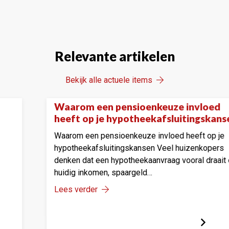
Relevante artikelen
Bekijk alle actuele items
enkeuze invloed
Hoe je aanvullende 
Onze tips
eekafsluitingskansen
die daadwerkelijk 
beschermen
e invloed heeft op je
Hoe je aanvullende verze
sen Veel huizenkopers
daadwerkelijk je hypoth
aanvraag vooral draait om
hypotheekadviseur die al
d…
adviseert, doet u…
Lees verder