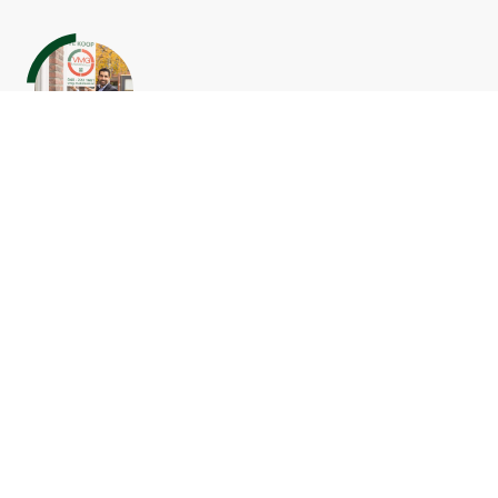
Mohamed Moustati
Gecertificeerd makelaar – taxateur o.z.
Regio Eindhoven
040 2221 661
mohamed@vmg-makelaars.nl
Robin van Veldhoven