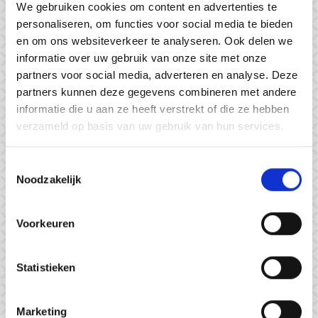
We gebruiken cookies om content en advertenties te
personaliseren, om functies voor social media te bieden
en om ons websiteverkeer te analyseren. Ook delen we
Wij komen geheel vrijblijvend bij
informatie over uw gebruik van onze site met onze
u langs
partners voor social media, adverteren en analyse. Deze
partners kunnen deze gegevens combineren met andere
Bent u op zoek naar professionele aankoopbegeleiding
informatie die u aan ze heeft verstrekt of die ze hebben
voor uw droomhuis? Maak dan nu een afspraak voor een
verzameld op basis van uw gebruik van hun services.
vrijblijvend adviesgesprek bij VMG Makelaars. Onze
ervaren aankoopexperts staan klaar om u te begeleiden
Toestemmingsselectie
en adviseren bij het succesvol aankopen van uw nieuwe
Noodzakelijk
woning. Tijdens het gesprek zullen wij uw specifieke
wensen en behoeften in kaart brengen en u uitgebreid
Voorkeuren
informeren over onze dienstverlening. Neem vandaag
nog contact met ons op en ontdek wat VMG Makelaars
voor u kan betekenen in het aankoopproces van uw
Statistieken
droomhuis.
Marketing