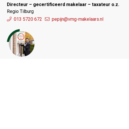
Directeur – gecertificeerd makelaar – taxateur o.z.
Regio Tilburg
013 5720 672
pepijn@vmg-makelaars.nl
Mohamed Moustati
Gecertificeerd makelaar – taxateur o.z.
Regio Eindhoven
040 2221 661
mohamed@vmg-makelaars.nl
Contactformulier
Vul het onderstaand formulier in en we nemen zo