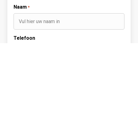
Naam
*
Telefoon
E-mailadres
*
Onderwerp
Bericht
*