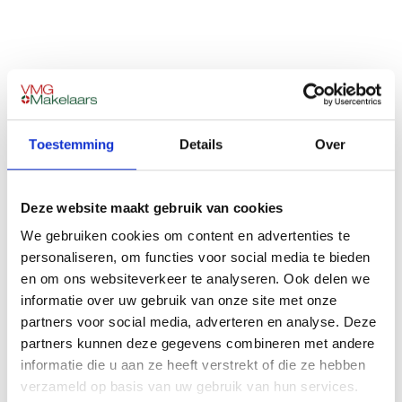
Afgeronde nieuwbouwprojecten
Links ziet u een greep uit onze afgeronde projecten. Bij
VMG Makelaars werken makelaars die veel expertise
Toestemming
Details
Over
hebben opgebouwd in de verkoop van
nieuwbouwwoningen in de regio Eindhoven en Tilburg.
Potentiële kopers worden direct getoetst, zodat u weet
Deze website maakt gebruik van cookies
waar u aan toe bent. Daar zorgen we overigens ook voor
We gebruiken cookies om content en advertenties te
via een actuele optielijst.
personaliseren, om functies voor social media te bieden
en om ons websiteverkeer te analyseren. Ook delen we
We kennen de uitdagingen en problemen die voor u als
informatie over uw gebruik van onze site met onze
projectontwikkelaar kunnen spelen. Onze dienstverlening
partners voor social media, adverteren en analyse. Deze
vóór, tijdens én na de verkoopfase is daar volledig op
partners kunnen deze gegevens combineren met andere
toegespitst. Via hypotheekverstrekkers waar wij mee
informatie die u aan ze heeft verstrekt of die ze hebben
samenwerken, kunnen we bovendien aantrekkelijke
verzameld op basis van uw gebruik van hun services.
hypotheektarieven regelen voor nieuwbouwkopers.