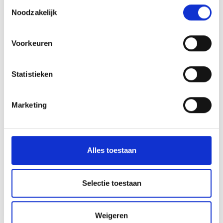
Toestemmingsselectie
KVK 17146783
Noodzakelijk
BTW nummer NL 811176757
Voorkeuren
Tilburg
Statistieken
Kijkduinlaan 95
5045 PH Tilburg
013 5720 672
Marketing
regiotilburg@vmg-makelaars.nl
KVK 18074553
BTW nummer NL 814301885
Alles toestaan
Selectie toestaan
Oosterhout
Kijkduinlaan 95
5045 PH Tilburg
Weigeren
0162 727 789