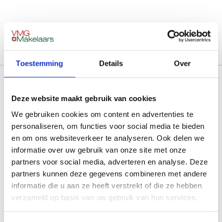
Toestemming
Details
Over
Deze website maakt gebruik van cookies
We gebruiken cookies om content en advertenties te
personaliseren, om functies voor social media te bieden
en om ons websiteverkeer te analyseren. Ook delen we
informatie over uw gebruik van onze site met onze
partners voor social media, adverteren en analyse. Deze
Eindhoven
partners kunnen deze gegevens combineren met andere
Meerwater 2
informatie die u aan ze heeft verstrekt of die ze hebben
5658 LM Eindhoven
verzameld op basis van uw gebruik van hun services.
040 2221 661
regioeindhoven@vmg-makelaars.nl